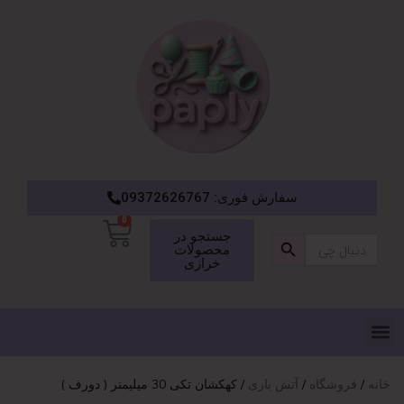
سفارش فوری: 09372626767
0
دکمه جستجو
جستجو در
جستجو
محصولات
برای:
خرازی
خانه
فروشگاه
آتش بازی
کهکشان تکی 30 میلیمتر ( دورف )