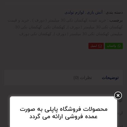
دسته بندی :
آتش بازی
,
لوازم تولدی
برچسب :
خرید عمده کهکشان تکی 30 میلیمتر ( دورف )
,
خرید و قیمت
کهکشان تکی 30 میلیمتر ( دورف )
,
کهکشان تکی
,
کهکشان تکی 30
میلیمتر
,
کهکشان تکی 30 میلیمتر ( دورف )
,
کهکشان تکی دورف
واتساپ
ایمیل
توضیحات
نظرات (0)
کهکشان تکی 30 میلیمتر ( دورف )
محصولات فروشگاه پاپلی به صورت
ارتفاع : محصول 20 سانتی متر
عمده فروشی ارائه می گردد
درباره محصول : یک عدد مینی شوت زمینی – مناسب برای بزرگسالان –