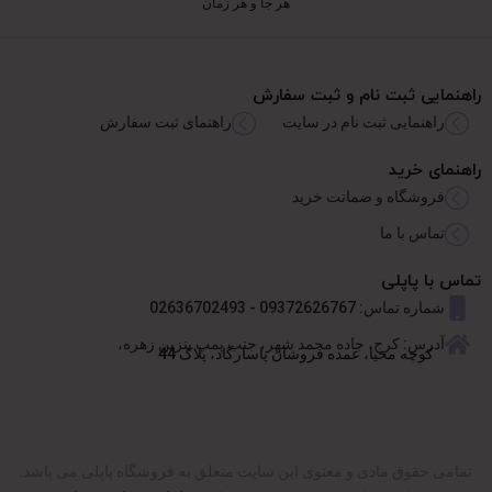
هر جا و هر زمان
راهنمایی ثبت نام و ثبت سفارش
راهنمایی ثبت نام در سایت
راهنمای ثبت سفارش
راهنمای خرید
فروشگاه و ضمانت خرید
تماس با ما
تماس با پاپلی
شماره تماس: 09372626767 - 02636702493
آدرس: کرج، جاده محمد شهر، جنب پمپ بنزین زهره،
کوچه محیا، عمده فروشان پاسارگاد، پلاک 44
تمامی حقوق مادی و معنوی این سایت متعلق به فروشگاه پاپلی می باشد.