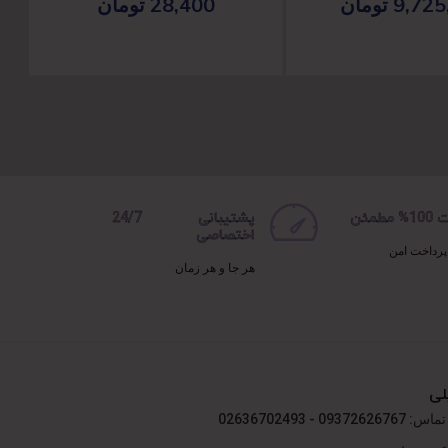
9,725
تومان
28,400
تومان
مطمئن
پشتیبانی 24/7
اختصاصی
پرداخت امن
هر جا و هر زمان
لی
09372 - 02636702493