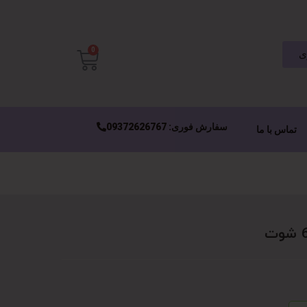
0
ی
سفارش فوری: 09372626767
تماس با ما