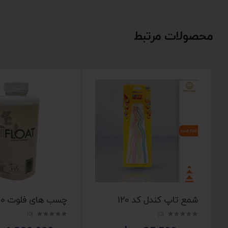
محصولات مرتبط
شمع تاپ کندل کد 120
چسب های فلوت 710 میل
(0)
(0)