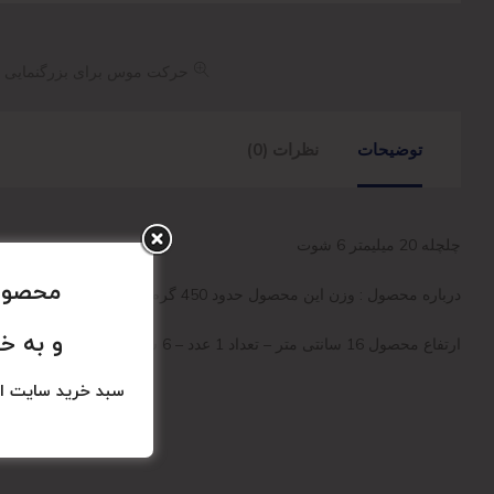
حرکت موس برای بزرگنمایی
توضیحات
نظرات (0)
چلچله 20 میلیمتر 6 شوت
محصولا
درباره محصول : وزن این محصول حدود 450 گرم است و ارتفاع نور شهاب حدود 20 متر است.
و به خ
ارتفاع محصول 16 سانتی متر – تعداد 1 عدد – 6 شوت
سبد خرید سایت ا