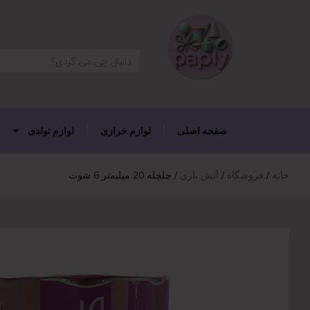
دکمه جستجو
جستجو
برای:
صفحه اصلی
لوازم خرازی
لوازم تولدی
خانه
فروشگاه
آتش بازی
چلچله 20 میلیمتر 6 شوت