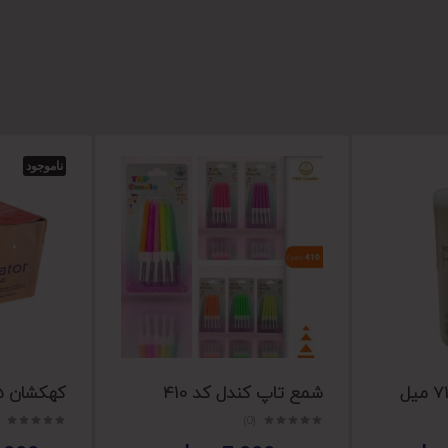
ناموجود
شمع تاپ کندل کد 410
کهکشان 25 شوت نارگستر
(0)