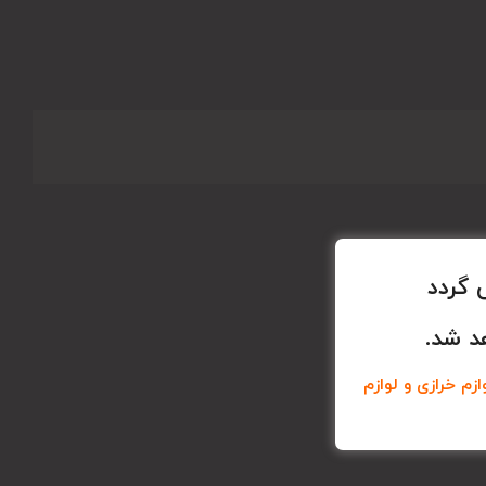
 گردد
د شد.
زم خرازی و لوازم