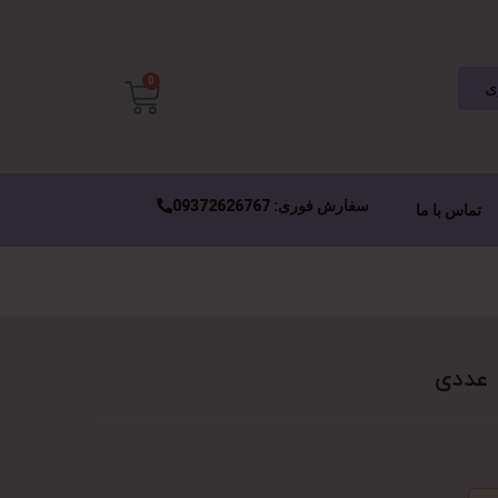
0
ی
سفارش فوری: 09372626767
تماس با ما