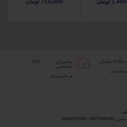
1,400
تومان
715,000
تومان
مطمئن
پشتیبانی 24/7
اختصاصی
پرداخت امن
هر جا و هر زمان
لی
09372 - 02636702493