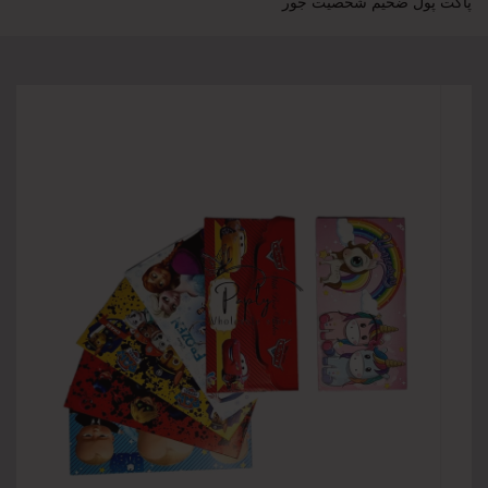
پاکت پول ضخیم شخصیت جور