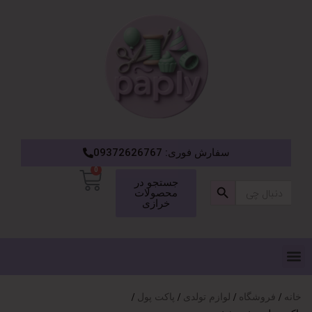
سفارش فوری: 09372626767
0
دکمه جستجو
جستجو در
جستجو
محصولات
برای:
خرازی
خانه
فروشگاه
لوازم تولدی
پاکت پول