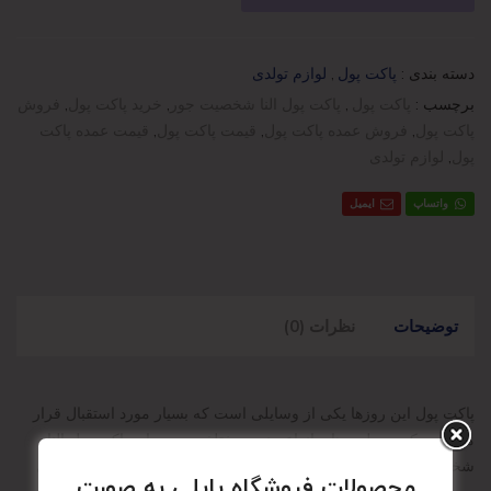
دسته بندی :
پاکت پول
,
لوازم تولدی
برچسب :
پاکت پول
,
پاکت پول النا شخصیت جور
,
خرید پاکت پول
,
فروش
پاکت پول
,
فروش عمده پاکت پول
,
قیمت پاکت پول
,
قیمت عمده پاکت
پول
,
لوازم تولدی
واتساپ
ایمیل
توضیحات
نظرات (0)
پاکت پول این روزها یکی از وسایلی است که بسیار مورد استقبال قرار
می گیرد.که در طرح ها و انواع جنس مختلف وجود دارد.پاکت پول النا
شخصیت های کارتنی هستند که مناسب قرار دادن پول برای جشن های
محصولات فروشگاه پاپلی به صورت