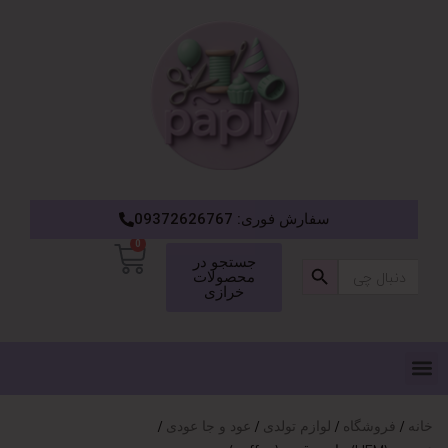
سفارش فوری: 09372626767
0
دکمه جستجو
جستجو در
جستجو
محصولات
برای:
خرازی
خانه
فروشگاه
لوازم تولدی
عود و جا عودی