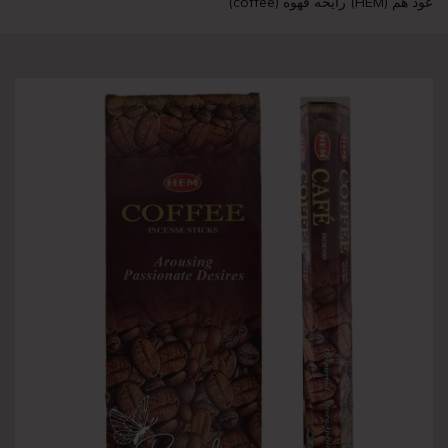
عود هم (HEM) رایحه قهوه (coffee)