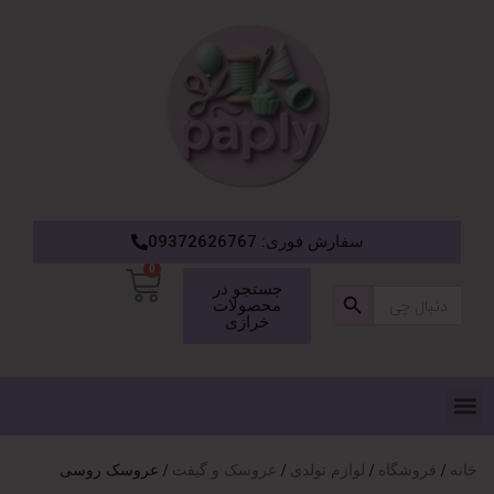
سفارش فوری: 09372626767
0
دکمه جستجو
جستجو در
جستجو
محصولات
برای:
خرازی
خانه
فروشگاه
لوازم تولدی
عروسک و گیفت
عروسک روسی