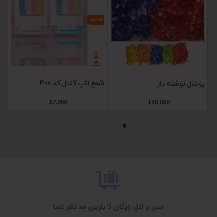
شمع تاپ کندل کد 400
ب
پوشال نوشته دار
37,000
140,000
حمل و نقل رایگان تا باربری مد نظر شما