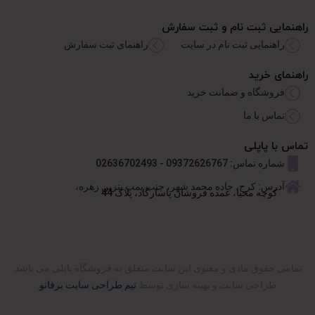
راهنمایی ثبت نام و ثبت سفارش
راهنمایی ثبت نام در سایت
راهنمای ثبت سفارش
راهنمای خرید
فروشگاه و ضمانت خرید
تماس با ما
تماس با پاپلی
شماره تماس: 09372626767 - 02636702493
آدرس: کرج، جاده محمد شهر، جنب پمپ بنزین زهره،
کوچه محیا، عمده فروشان پاسارگاد، پلاک 44
تمامی حقوق مادی و معنوی این سایت متعلق به فروشگاه پاپلی می باشد.
طراحی سایت
و بهینه سازی توسط
تیم طراحی سایت برفانو