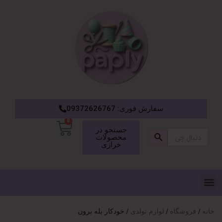
سفارش فوری: 09372626767
0
دکمه جستجو
جستجو در
جستجو
محصولات
برای:
خرازی
خانه
فروشگاه
لوازم تولدی
خودکار بله برون