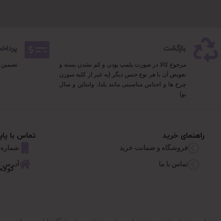
بازگشت
پرداخت 100% 
مرجوع کالا در صورت پلمپ بودن و کم نشدن بسته و
تضمین 
تعویض آن با هر نوع جنس دیگر (به غیر از کلیه سوزن
چرخ ها و اجناس مناسبتی مانند یلدا، ولنتاین و سال
نو)
راهنمای خرید
تماس با پاپ
فروشگاه و ضمانت خرید
شماره تماس: 626767
تماس با ما
آدرس: 
کوچه 
تمامی حقوق مادی و معنوی این سایت متعلق به فروشگاه پاپلی می باشد.