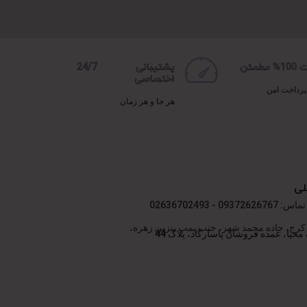
مطمئن
پشتیبانی 24/7
اختصاصی
پرداخت امن
هر جا و هر زمان
لی
09372 - 02636702493
کرج، جاده محمد شهر، جنب پمپ بنزین زهره،
محیا، عمده فروشان پاسارگاد، پلاک 44