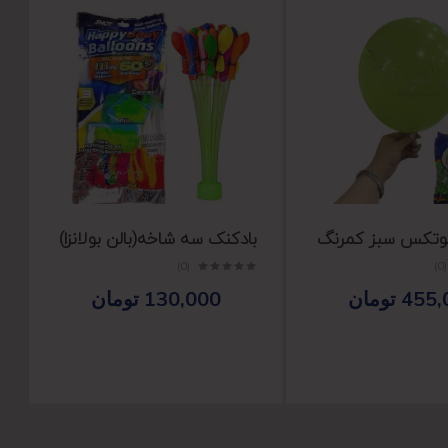
لوتکس سبز کمرنگ
بادکنک سه شاخه(بالن بولانزا)
(0)
(0)
455,
تومان
130,000
تومان