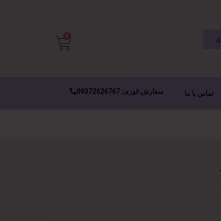
0
ی
سفارش فوری: 09372626767
تماس با ما