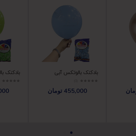
بادکنک بالوتکس آبی
بادکنک با
(0)
مان
455,000
تومان
000