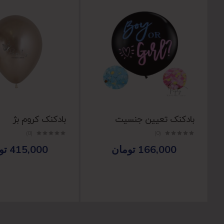
بادکنک تعیین جنسیت
بادکنک کروم بژ
(0)
(0)
166,000
تومان
415,000
تو