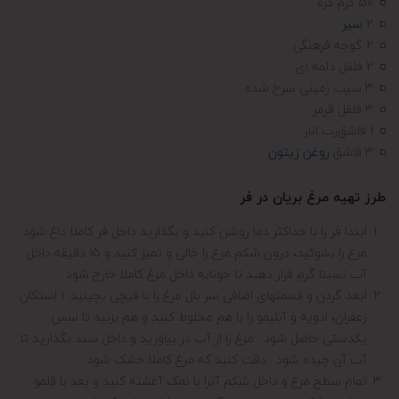
50 گرم کره
2
سیر
2 گوجه فرهنگی
2 فلفل دلمه ای
3 سیب زمینی سرخ شده
3 فلفل قرمر
1 قاشق
رب انار
3 قاشق
روغن زیتون
طرز تهیه مرغ بریان در فر
ابتدا فر را با حداکثر دما روشن کنید و بگذارید داخل فر کاملا داغ شود.
مرغ را بشوئید، درون شکم مرغ را خالی و تمیز کنید و ۱۵ دقیقه داخل
آب نسبتا گرم قرار دهید تا خونابه داخل مرغ کاملا خارج شود .
Iبعد گردن و قسمتهای اضافی سر بال مرغ را با قیچی بچینید. ۱ استکان
زعفران، ادویه و آبلیمو را با هم مخلوط کنید و هم بزنید تا سس
یکدستی حاصل شود . مرغ را از آب در بیاورید و داخل سبد بگذارید تا
آب آن چیده شود . دقت کنید که مرغ کاملا خشک شود.
تمام سطح مرغ و داخل شکم آنرا با نمک آغشته کنید و بعد با قلمو