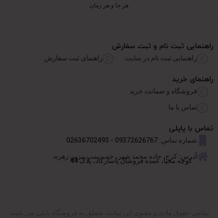
هر جا و هر زمان
راهنمایی ثبت نام و ثبت سفارش
راهنمایی ثبت نام در سایت
راهنمای ثبت سفارش
راهنمای خرید
فروشگاه و ضمانت خرید
تماس با ما
تماس با پاپلی
شماره تماس: 09372626767 - 02636702493
آدرس: کرج، جاده محمد شهر، جنب پمپ بنزین زهره،
کوچه محیا، عمده فروشان پاسارگاد، پلاک 44
تمامی حقوق مادی و معنوی این سایت متعلق به فروشگاه پاپلی می باشد.