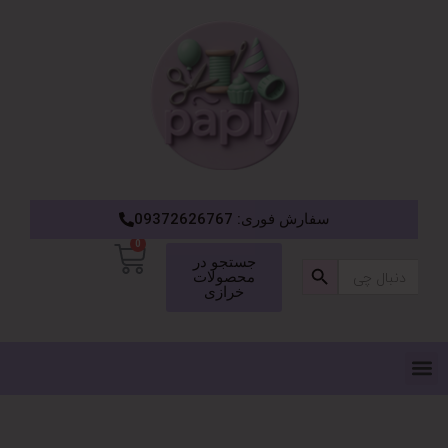
سفارش فوری: 09372626767
0
دکمه جستجو
جستجو در
جستجو
محصولات
برای:
خرازی