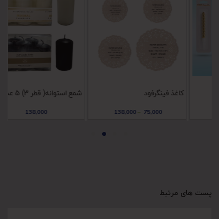
کاغذ فینگرفود
شمع استوانه( قطر 3) 5 عددی
شم
138,000
138,000
–
75,000
پست های مرتبط