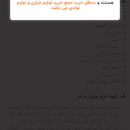
مواد لازم جهت آماده سازی :
هستند و
حداقل خرید جمع خرید لوازم خرازی و لوازم
تولدی می باشد.
750 گرم
سینه مرغ
50 گرم
زعفران دم کرده
۱ استکان
آبلیمو
50 گرم کره
2
سیر
2 گوجه فرهنگی
2 فلفل دلمه ای
3 سیب زمینی سرخ شده
3 فلفل قرمر
1 قاشق
رب انار
3 قاشق
روغن زیتون
طرز تهیه مرغ بریان در فر
ابتدا فر را با حداکثر دما روشن کنید و بگذارید داخل فر کاملا داغ شود.
مرغ را بشوئید، درون شکم مرغ را خالی و تمیز کنید و ۱۵ دقیقه داخل
آب نسبتا گرم قرار دهید تا خونابه داخل مرغ کاملا خارج شود .
Iبعد گردن و قسمتهای اضافی سر بال مرغ را با قیچی بچینید. ۱ استکان