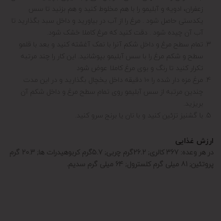
زعفران، ادویه و آبلیمو را با هم مخلوط کنید و هم بزنید تا سس
یکدستی حاصل شود . مرغ را از آب در بیاورید و داخل سبد بگذارید تا
آب آن چیده شود . دقت کنید که مرغ کاملا خشک شود.
تمام سطح مرغ و داخل شکم آنرا با نمک آغشته کنید و بعد با قلمو
سطح و شکم مرغ را با سس آبلیمو بپوشانید. این کار را چند مرتبه
تکرار کنید تا رنگ و بوی مرغ کاملا عوض شود
مرغ مزه دار شده را ۱۰ دقیقه داخل یخچال بگذارید و در این مدت
چندین مرتبه از سس آبلیمو روی تمام سطح مرغ و داخل شکم آن
بریزید.
با گشنیز تزئین کنید و با نان یا برنج سرو کنید.
ارزش غذایی
در هر وعده:
367
کالری; 26.2گرم چربی;
5.7گرم
کربوهیدرات ها;
20.3 گرم
پروتئین;
81 میلی گرم
کلسترول;
64 میلی گرم
سدیم.