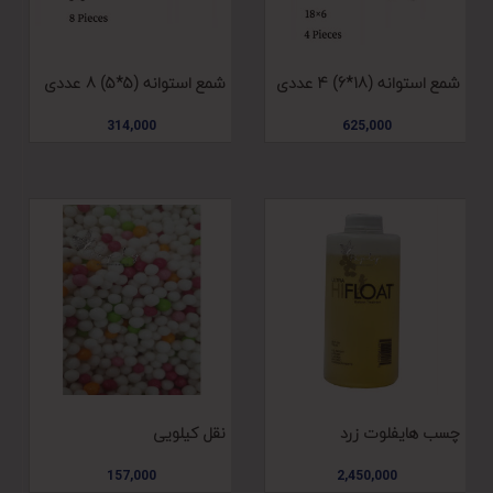
شمع استوانه (18*6) 4 عددی
شمع استوانه (5*5) 8 عددی
314,000
625,000
چسب هایفلوت زرد
نقل کیلویی
157,000
2,450,000