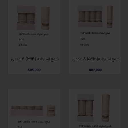
شمع استوانه(15*5) 8 عددی
شمع استوانه (14*6) 4 عددی
505,000
802,000