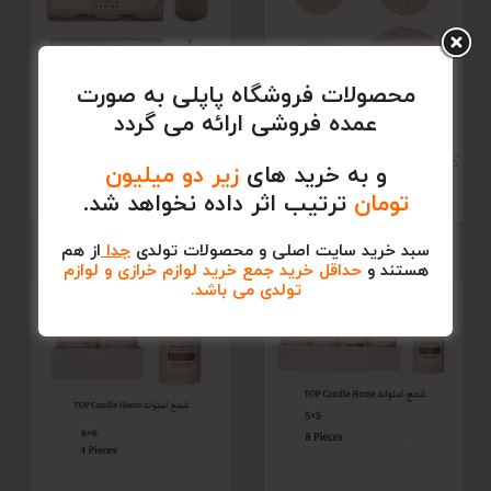
محصولات فروشگاه پاپلی به صورت
عمده فروشی ارائه می گردد
کاغذ فینگرفود
شمع استوانه( قطر 3) 5
و به خرید های
زیر دو میلیون
عددی
تومان
ترتیب اثر داده نخواهد شد.
138,000
–
75,000
138,000
سبد خرید سایت اصلی و محصولات تولدی
جدا
از هم
هستند و
حداقل خرید جمع خرید لوازم خرازی و لوازم
تولدی می باشد.
ناموجود