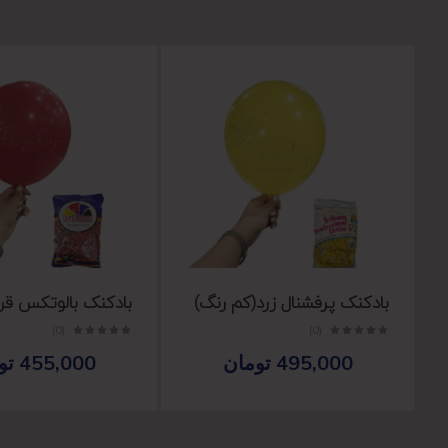
بادکنک پرفشنال زرد(کم رنگ)
بادکنک بالوتکس قر
(0)
(0)
495,000
تومان
455,000
تو