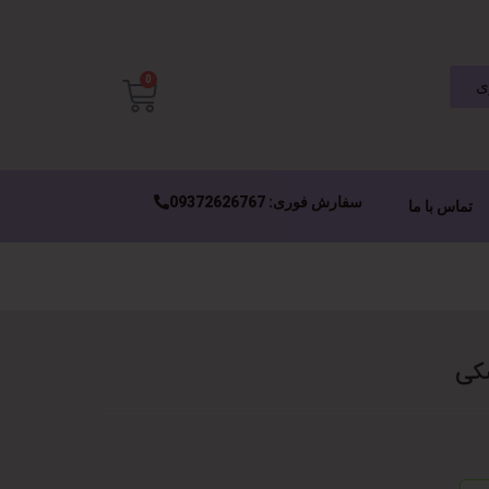
0
ی
سفارش فوری: 09372626767
تماس با ما
کی