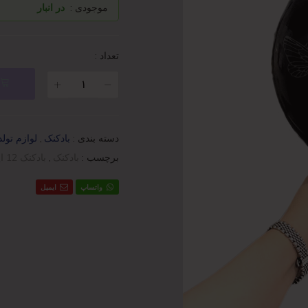
موجودی :
در انبار
تعداد :
دسته بندی :
بادکنک
,
لوازم تول
برچسب :
بادکنک
,
بادکنک 12 اینچ
واتساپ
ایمیل