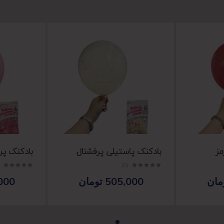
مز
بادکنک پاستیلی پرفشنال
بادکنک پر
(0)
مان
505,000
تومان
000