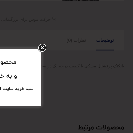
حرکت موس برای بزرگنمایی
توضیحات
نظرات (0)
محصولا
بائکنک پرفشنال مشکی با کیفیت درجه یک در بسته دبندی 100 عددی , سایز 12 و وزن 220 گرم می باشد . مناسب جهت انواع مهمانی , تولد و مراسم مذهبی
و به خ
سبد خرید سایت ا
محصولات مرتبط