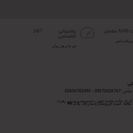
مطمئن
پشتیبانی 24/7
اختصاصی
پرداخت امن
هر جا و هر زمان
لی
09372 - 02636702493
کرج، جاده محمد شهر، جنب پمپ بنزین زهره،
محیا، عمده فروشان پاسارگاد، پلاک 44