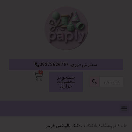
سفارش فوری: 09372626767
0
دکمه جستجو
جستجو در
جستجو
محصولات
برای:
خرازی
خانه
فروشگاه
بادکنک
بادکنک بالوتکس قرمز