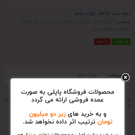
دسته بندی :
بادکنک
,
لوازم تولدی
برچسب :
انواع بادکنک بالوتکس
,
بادکنک
,
بادکنک 12 اینچ
,
بادکنک
بالوتکس
,
بادکنک قرمز
واتساپ
ایمیل
توضیحات
نظرات (0)
محصولات فروشگاه پاپلی به صورت
عمده فروشی ارائه می گردد
بادکنک بالوتکس ساخت ایران در بسته بندی 100 عددی , وزن تقریبی 300
ال 320 و سایز 12 اینچ
و به خرید های
زیر دو میلیون
تومان
ترتیب اثر داده نخواهد شد.
سبد خرید سایت اصلی و محصولات تولدی
جدا
از هم