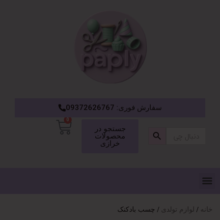
سفارش فوری: 09372626767
0
دکمه جستجو
جستجو در
جستجو
محصولات
برای:
خرازی
خانه
لوازم تولدی
چسب بادکنک