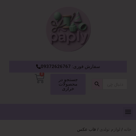
سفارش فوری: 09372626767
0
دکمه جستجو
جستجو در
جستجو
محصولات
برای:
خرازی
خانه
لوازم تولدی
قاب عکس