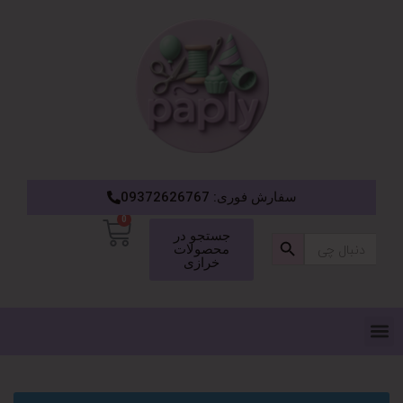
سفارش فوری: 09372626767
0
دکمه جستجو
جستجو در
جستجو
محصولات
برای:
خرازی