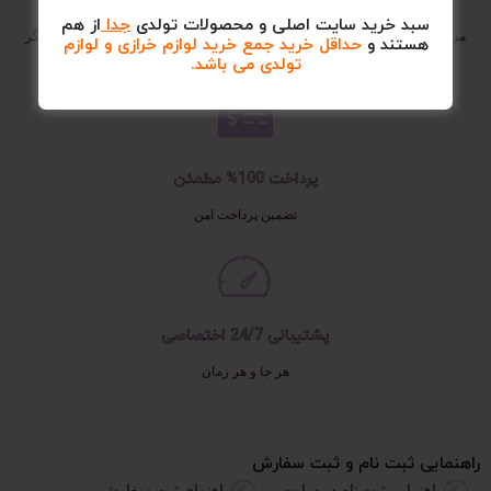
بازگشت
سبد خرید سایت اصلی و محصولات تولدی
جدا
از هم
مرجوع کالا در صورت پلمپ بودن و کم نشدن بسته و تعویض آن با هر نوع جنس دیگر
هستند و
حداقل خرید جمع خرید لوازم خرازی و لوازم
(به غیر از کلیه سوزن چرخ ها و اجناس مناسبتی مانند یلدا، ولنتاین و سال نو)
تولدی می باشد.
پرداخت 100% مطمئن
تضمین پرداخت امن
پشتیبانی 24/7 اختصاصی
هر جا و هر زمان
راهنمایی ثبت نام و ثبت سفارش
راهنمایی ثبت نام در سایت
راهنمای ثبت سفارش